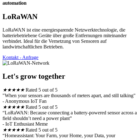
automation
LoRaWAN
LoRaWAN ist eine energiesparende Netzwerktechnologie, die
batteriebetriebene Geräte über große Entfernungen miteinander
verbindet. Ideal für die Vernetzung von Sensoren auf
landwirtschaftlichen Betrieben.
Kontakt - Anfrage
Let's grow together
★
★
★
★
★
Rated 5 out of 5
"When your sensors are thousands of meters apart, and still talking"
- Anonymous IoT Fan
★
★
★
★
★
Rated 5 out of 5
“LoRaWAN: Because connecting a battery‑powered sensor across a
field shouldn’t need a power plant”
- IoT Enthusiast Meme
★
★
★
★
★
Rated 5 out of 5
“Homeassistant: Your Farm, your Home, your Data, your