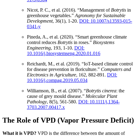
Nicot, P. C., et al. (2016). “Management of
Botrytis
in
greenhouse vegetables.”
Agronomy for Sustainable
Development
, 36(1), 1-20.
DOI: 10.1007/s13593-015-
0341-y
Pineda, A., et al. (2020). “Smart greenhouse climate
control reduces
Botrytis
in roses.”
Biosystems
Engineering
, 193, 1-10.
DOI:
10.1016/j.biosystemseng.2020.01.016
Reichardt, M., et al. (2019). “IoT-based climate control
for disease prevention in floriculture.”
Computers and
Electronics in Agriculture
, 162, 882-891.
DOI:
10.1016/j.compag.2019.05.034
Williamson, B., et al. (2007). “
Botrytis cinerea
: the
cause of grey mould disease.”
Molecular Plant
Pathology
, 8(5), 561-580.
DOI: 10.1111/j.1364-
3703.2007.00417.x
The Role of VPD (Vapor Pressure Deficit)
What it is VPD?
VPD is the difference between the amount of