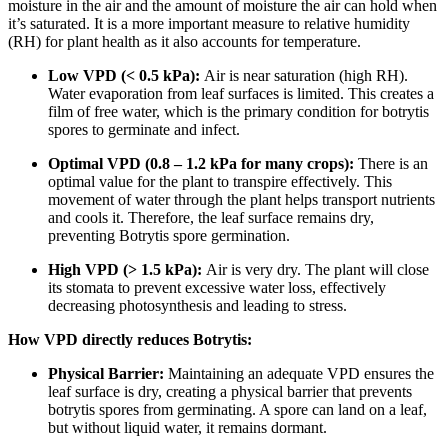
moisture in the air and the amount of moisture the air can hold when
it’s saturated. It is a more important measure to relative humidity
(RH) for plant health as it also accounts for temperature.
Low VPD (< 0.5 kPa):
Air is near saturation (high RH).
Water evaporation from leaf surfaces is limited. This creates a
film of free water, which is the primary condition for botrytis
spores to germinate and infect.
Optimal VPD (0.8 – 1.2 kPa for many crops):
There is an
optimal value for the plant to transpire effectively. This
movement of water through the plant helps transport nutrients
and cools it. Therefore, the leaf surface remains dry,
preventing Botrytis spore germination.
High VPD (> 1.5 kPa):
Air is very dry. The plant will close
its stomata to prevent excessive water loss, effectively
decreasing photosynthesis and leading to stress.
How VPD directly reduces Botrytis:
Physical Barrier:
Maintaining an adequate VPD ensures the
leaf surface is dry, creating a physical barrier that prevents
botrytis spores from germinating. A spore can land on a leaf,
but without liquid water, it remains dormant.