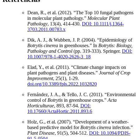
Dean, R., et al. (2012). “The Top 10 fungal pathogens
in molecular plant pathology.”
Molecular Plant
Pathology
, 13(4), 414-430.
DOI: 10.1111/j.1364-
3703.2011.00783.x
Dik, A. J., & Wubben, J. P. (2004). “Epidemiology of
Botrytis cinerea
in greenhouses.” In
Botrytis: Biology,
Pathology and Control
(pp. 319-333). Springer.
DOI:
10.1007/978-1-4020-2626-3_18
Elad, Y., et al. (2011). “Climate change impacts on
plant pathogens and plant diseases.”
Journal of Crop
Improvement
, 25(1), 1-29.
doi.org/10.3389/fpls.2022.1032820
Fernández, J. A., & Tello, J. C. (2011). “Environmental
control of
Botrytis
in greenhouse crops.”
Acta
Horticulturae
, 893, 87-94.
DOI:
10.17660/ActaHortic.2011.893.6
Holz, G., et al. (2007). “Development of a weather-
based predictive model for
Botrytis cinerea
infection.”
Plant Disease
, 91(5), 504-512.
DOI: 10.1094/PDIS-
91-5-0504