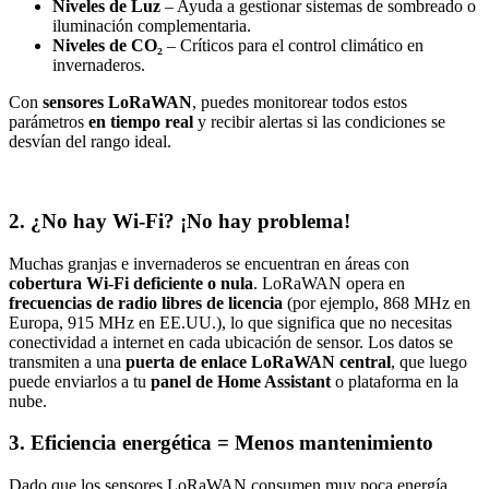
Niveles de Luz
– Ayuda a gestionar sistemas de sombreado o
iluminación complementaria.
Niveles de CO₂
– Críticos para el control climático en
invernaderos.
Con
sensores LoRaWAN
, puedes monitorear todos estos
parámetros
en tiempo real
y recibir alertas si las condiciones se
desvían del rango ideal.
2. ¿No hay Wi-Fi? ¡No hay problema!
Muchas granjas e invernaderos se encuentran en áreas con
cobertura Wi-Fi deficiente o nula
. LoRaWAN opera en
frecuencias de radio libres de licencia
(por ejemplo, 868 MHz en
Europa, 915 MHz en EE.UU.), lo que significa que no necesitas
conectividad a internet en cada ubicación de sensor. Los datos se
transmiten a una
puerta de enlace LoRaWAN central
, que luego
puede enviarlos a tu
panel de Home Assistant
o plataforma en la
nube.
3. Eficiencia energética = Menos mantenimiento
Dado que los sensores LoRaWAN consumen muy poca energía,