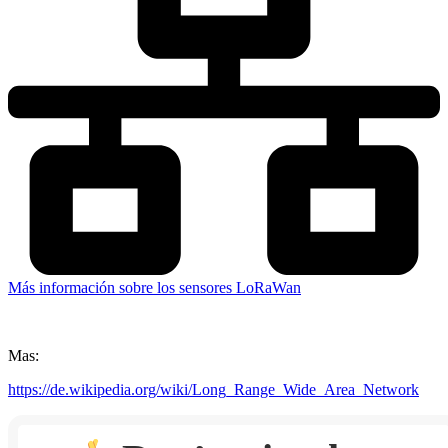
Más información sobre los sensores LoRaWan
Mas:
https://de.wikipedia.org/wiki/Long_Range_Wide_Area_Network